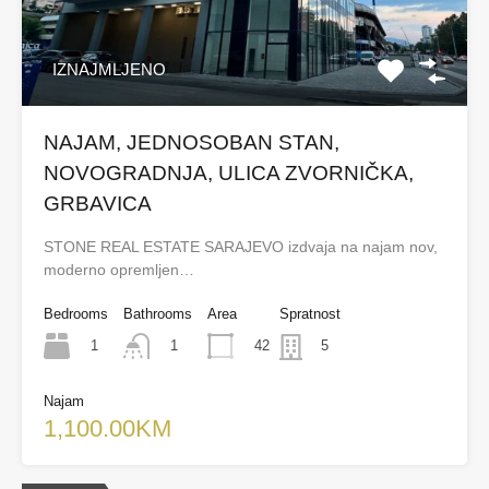
IZNAJMLJENO
NAJAM, JEDNOSOBAN STAN,
NOVOGRADNJA, ULICA ZVORNIČKA,
GRBAVICA
STONE REAL ESTATE SARAJEVO izdvaja na najam nov,
moderno opremljen…
Bedrooms
Bathrooms
Area
Spratnost
1
42
1
5
Najam
1,100.00KM