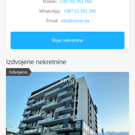
Mobile:
+387 61 051 090
WhatsApp:
+387 61 051 090
Email:
info@stone.ba
Moje nekretnine
Izdvojene nekretnine
Izdvojeno