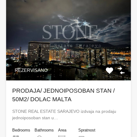
REZERVISANO
PRODAJA/ JEDNOIPOSOBAN STAN /
50M2/ DOLAC MALTA
STONE REAL ESTATE SARAJEVO izdvaja na prodaju
jednoiposoban stan u…
Bedrooms
Bathrooms
Area
Spratnost