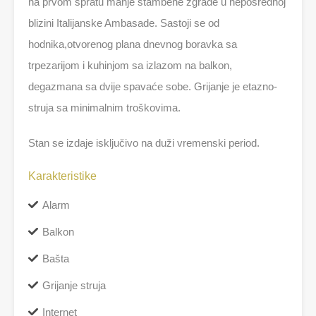
na prvom spratu manje stambene zgrade u neposrednoj
blizini Italijanske Ambasade. Sastoji se od
hodnika,otvorenog plana dnevnog boravka sa
trpezarijom i kuhinjom sa izlazom na balkon,
degazmana sa dvije spavaće sobe. Grijanje je etazno-
struja sa minimalnim troškovima.
Stan se izdaje isključivo na duži vremenski period.
Karakteristike
Alarm
Balkon
Bašta
Grijanje struja
Internet