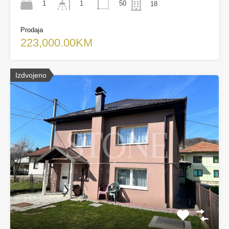
1
50
1
18
Prodaja
223,000.00KM
Izdvojeno