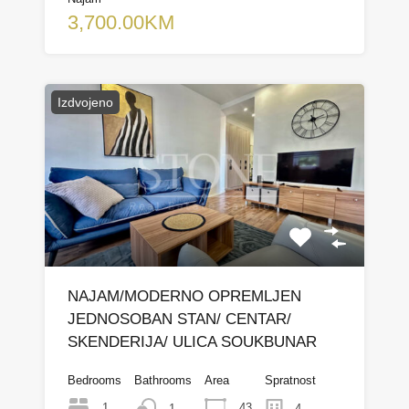
3,700.00KM
Izdvojeno
NAJAM/MODERNO OPREMLJEN
JEDNOSOBAN STAN/ CENTAR/
SKENDERIJA/ ULICA SOUKBUNAR
Bedrooms
Bathrooms
Area
Spratnost
1
43
1
4