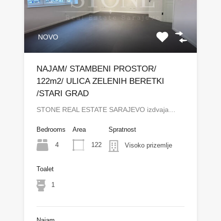
NOVO
NAJAM/ STAMBENI PROSTOR/
122m2/ ULICA ZELENIH BERETKI
/STARI GRAD
STONE REAL ESTATE SARAJEVO izdvaja…
Bedrooms
Area
Spratnost
4
122
Visoko prizemlje
Toalet
1
Najam