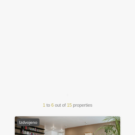
1
to
6
out of
15
properties
Izdvojeno