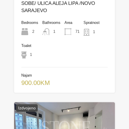
SOBE/ ULICA ALEJA LIPA /NOVO
SARAJEVO
Bedrooms
Bathrooms
Area
Spratnost
2
71
1
1
Toalet
1
Najam
900.00KM
Izdvojeno