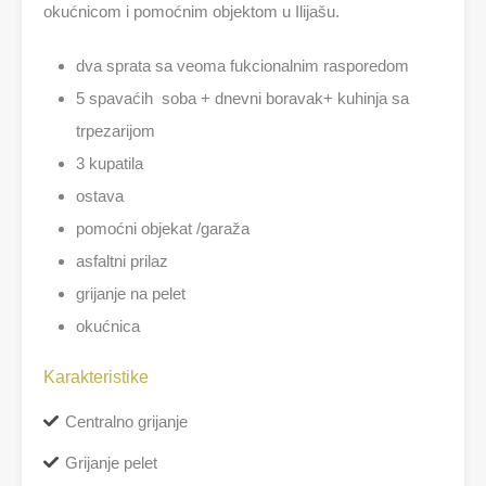
okućnicom i pomoćnim objektom u Ilijašu.
dva sprata sa veoma fukcionalnim rasporedom
5 spavaćih soba + dnevni boravak+ kuhinja sa
trpezarijom
3 kupatila
ostava
pomoćni objekat /garaža
asfaltni prilaz
grijanje na pelet
okućnica
Karakteristike
Centralno grijanje
Grijanje pelet