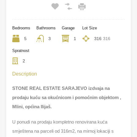
Bedrooms
Bathrooms
Garage
Lot Size
5
3
1
316
316
Spratnost
2
Description
STONE REAL ESTATE SARAJEVO izdvaja na
prodaju kuću sa okućnicom i pomoćnim objektom ,
Mlini, općina Ilijaš.
U ponudi na prodaju kompletno renovirana kuća
smještena na parceli od 316m2, na mirnoj lokaciji s