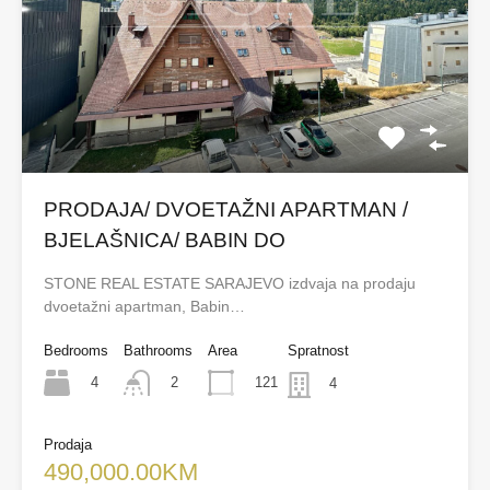
PRODAJA/ DVOETAŽNI APARTMAN /
BJELAŠNICA/ BABIN DO
STONE REAL ESTATE SARAJEVO izdvaja na prodaju
dvoetažni apartman, Babin…
Bedrooms
Bathrooms
Area
Spratnost
4
121
2
4
Prodaja
490,000.00KM