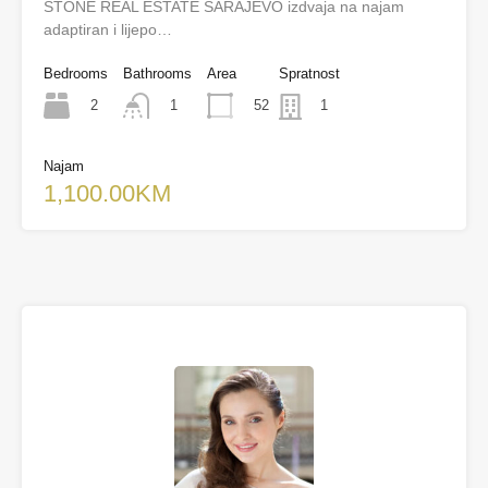
STONE REAL ESTATE SARAJEVO izdvaja na najam
adaptiran i lijepo…
Bedrooms
Bathrooms
Area
Spratnost
2
52
1
1
Najam
1,100.00KM