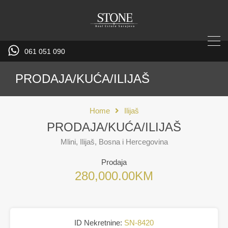
061 051 090
PRODAJA/KUĆA/ILIJAŠ
Home
Ilijaš
PRODAJA/KUĆA/ILIJAŠ
Mlini, Ilijaš, Bosna i Hercegovina
Prodaja
280,000.00KM
ID Nekretnine:
SN-8420