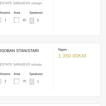
ESTATE SARAJEVO izdvaja…
throoms
Area
Spratnost
42
1
5
Najam
OSOBAN STAN/STARI
1,350.00KM
ESTATE SARAJEVO izdvaja…
throoms
Area
Spratnost
75
2
1