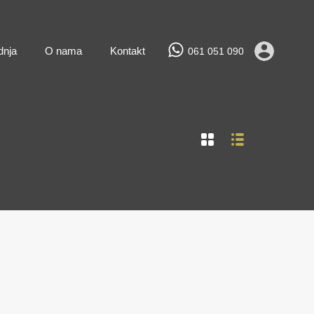
Prodaja
Najam
Novogradnja
O nama
Kontakt
dnja
O nama
Kontakt
061 051 090