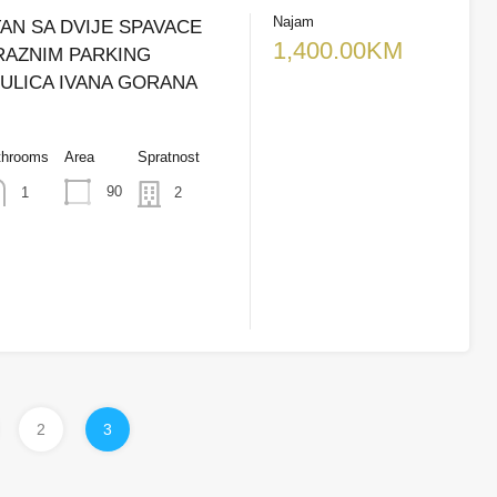
Najam
TAN SA DVIJE SPAVACE
1,400.00KM
RAZNIM PARKING
ULICA IVANA GORANA
throoms
Area
Spratnost
90
1
2
2
3