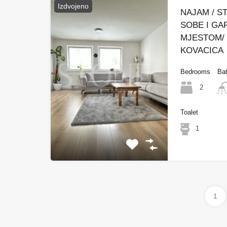
Izdvojeno
NAJAM / S
SOBE I GA
MJESTOM/ 
KOVACICA
Bedrooms
Ba
2
Toalet
1
1