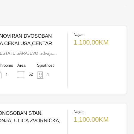
Najam
ENOVIRAN DVOSOBAN
1,100.00KM
CA ČEKALUŠA,CENTAR
ESTATE SARAJEVO izdvaja…
throoms
Area
Spratnost
52
1
1
Najam
EDNOSOBAN STAN,
1,100.00KM
JA, ULICA ZVORNIČKA,