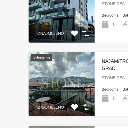
STONE REAL 
Bedrooms
Ba
1
IZNAJMLJENO
Izdvojeno
NAJAM/TR
GRAD
STONE REAL 
Bedrooms
Ba
2
IZNAJMLJENO