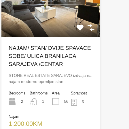
NAJAM/ STAN/ DVIJE SPAVACE
SOBE/ ULICA BRANILACA
SARAJEVA /CENTAR
STONE REAL ESTATE SARAJEVO izdvaja na
najam moderno oprmljen stan…
Bedrooms
Bathrooms
Area
Spratnost
2
56
1
3
Najam
1,200.00KM