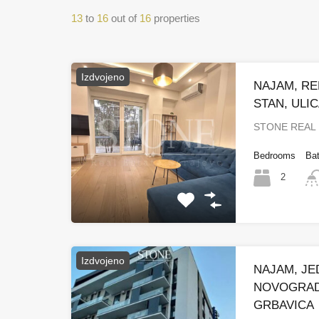
13
to
16
out of
16
properties
Izdvojeno
NAJAM, R
STAN, ULI
STONE REAL 
Bedrooms
Ba
2
Izdvojeno
NAJAM, J
NOVOGRADN
GRBAVICA