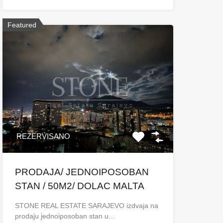
Featured
REZERVISANO
PRODAJA/ JEDNOIPOSOBAN
STAN / 50M2/ DOLAC MALTA
STONE REAL ESTATE SARAJEVO izdvaja na
prodaju jednoiposoban stan u…