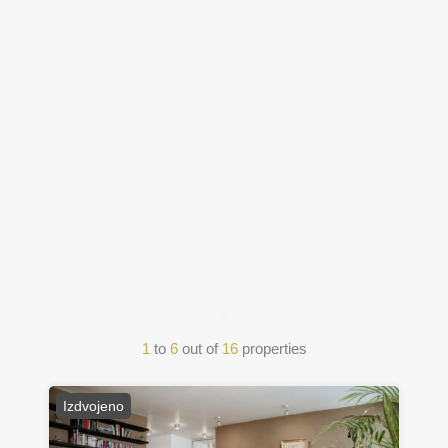
1
to
6
out of
16
properties
Izdvojeno