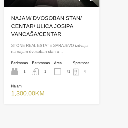
NAJAM/ DVOSOBAN STAN/
CENTAR/ ULICA JOSIPA
VANCAŠA/CENTAR
STONE REAL ESTATE SARAJEVO izdvaja
na najam dvosoban stan u…
Bedrooms
Bathrooms
Area
Spratnost
1
71
1
4
Najam
1,300.00KM