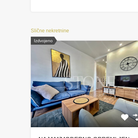
Slične nekretnine
Izdvojeno