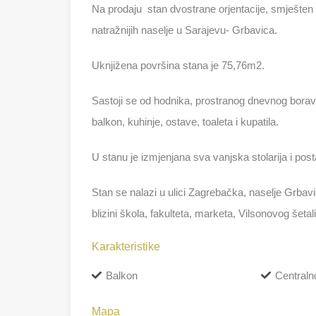
Na prodaju stan dvostrane orjentacije, smješten
natražnijih naselje u Sarajevu- Grbavica.
Uknjižena površina stana je 75,76m2.
Sastoji se od hodnika, prostranog dnevnog bora
balkon, kuhinje, ostave, toaleta i kupatila.
U stanu je izmjenjana sva vanjska stolarija i p
Stan se nalazi u ulici Zagrebačka, naselje Grbav
blizini škola, fakulteta, marketa, Vilsonovog šeta
Karakteristike
Balkon
Centralno
Mapa