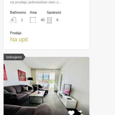
na prodaju jednosoban stan u…
Bathrooms
Area
Spratnost
40
1
6
Prodaja
Na upit
Izdvojeno