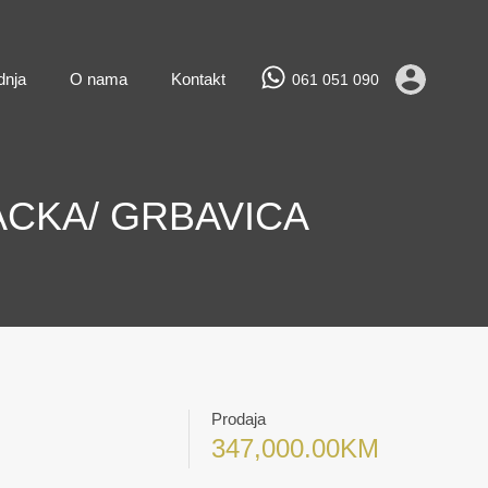
Prodaja
Najam
Novogradnja
O nama
Kontakt
dnja
O nama
Kontakt
061 051 090
ACKA/ GRBAVICA
Prodaja
347,000.00KM