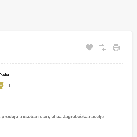
Toalet
1
daju trosoban stan, ulica Zagrebačka,naselje