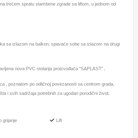
 na trećem spratu stambene zgrade sa liftom, u jednom od
vka sa izlazom na balkon, spavaće sobe sa izlazom na drugi
ostavljena nova PVC stolarija proizvođača “SAPLAST”
.
ica , poznatom po odličnoj povezanosti sa centrom grada,
lišta i svih sadržaja potrebnih za ugodan porodični život.
 grijanje
Lift