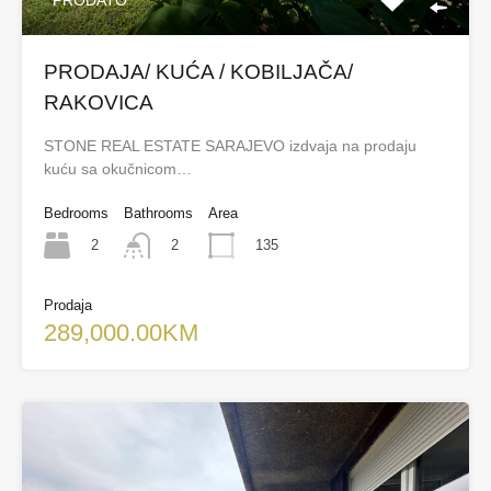
PRODAJA/ KUĆA / KOBILJAČA/
RAKOVICA
STONE REAL ESTATE SARAJEVO izdvaja na prodaju
kuću sa okučnicom…
Bedrooms
Bathrooms
Area
2
135
2
Prodaja
289,000.00KM