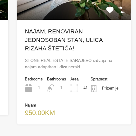
NAJAM, RENOVIRAN
JEDNOSOBAN STAN, ULICA
RIZAHA ŠTETIĆA!
STONE REAL ESTATE SARAJEVO izdvaja na
najam adaptiran i dizajnerski…
Bedrooms
Bathrooms
Area
Spratnost
1
41
1
Prizemlje
Najam
950.00KM