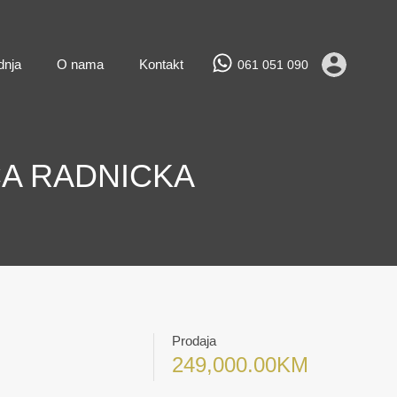
Prodaja
Najam
Novogradnja
O nama
Kontakt
dnja
O nama
Kontakt
061 051 090
CA RADNICKA
Prodaja
249,000.00KM