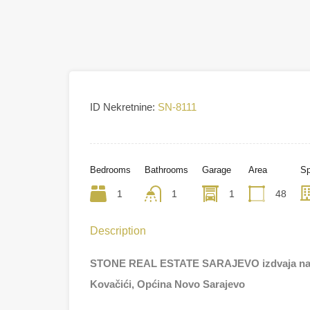
ID Nekretnine:
SN-8111
Bedrooms
Bathrooms
Garage
Area
Sp
1
1
1
48
Description
STONE REAL ESTATE SARAJEVO izdvaja na pro
Kovačići, Općina Novo Sarajevo