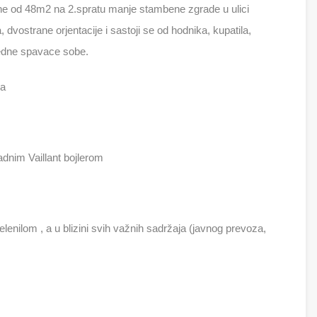
ne od 48m2 na 2.spratu manje stambene zgrade u ulici
vostrane orjentacije i sastoji se od hodnika, kupatila,
jedne spavace sobe.
na
adnim Vaillant bojlerom
enilom , a u blizini svih važnih sadržaja (javnog prevoza,