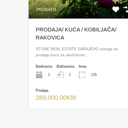
PRODATO
PRODAJA/ KUĆA / KOBILJAČA/
RAKOVICA
STONE REAL ESTATE SARAJEVO izdvaja na
prodaju kuću sa okučnicom…
Bedrooms
Bathrooms
Area
2
135
2
Prodaja
289,000.00KM