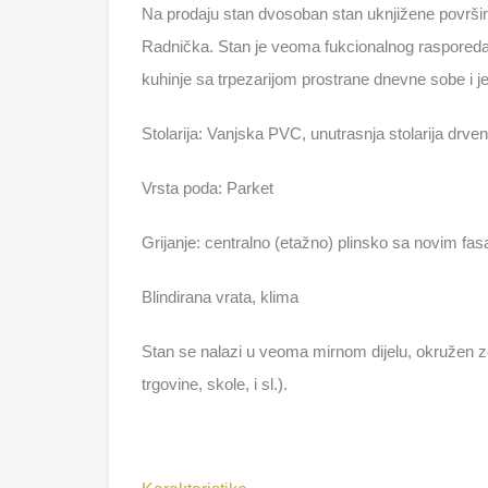
Na prodaju stan dvosoban stan uknjižene površi
Radnička. Stan je veoma fukcionalnog rasporeda, d
kuhinje sa trpezarijom prostrane dnevne sobe i 
Stolarija: Vanjska PVC, unutrasnja stolarija drve
Vrsta poda: Parket
Grijanje: centralno (etažno) plinsko sa novim fas
Blindirana vrata, klima
Stan se nalazi u veoma mirnom dijelu, okružen zel
trgovine, skole, i sl.).