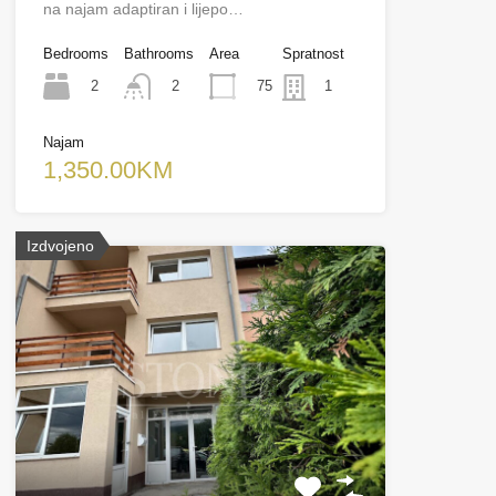
na najam adaptiran i lijepo…
Bedrooms
Bathrooms
Area
Spratnost
2
75
2
1
Najam
1,350.00KM
Izdvojeno