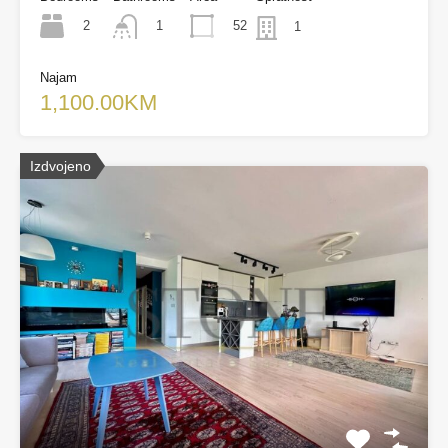
2
52
1
1
Najam
1,100.00KM
Izdvojeno