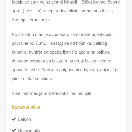
Izdaje se stan na izuzetnoj lokaciji – Džidžikovac, četvrti
sprat ( bez lifta) u nepsrednoj blizini ambasada Italije,
Austrije i Francuske.
Po strukturi stan je dvosoban, dvostrane orjentacije ,
površine od 71m2 i sastoji se od hodnika, velikog
kupatila, kuhinje sa trpezarijom i izlazom na balkon,
dnevnog boravka sa izlazom na drugi balkon i jedne
spavaće sobe. Stan je u potpunosti adaptiran, grijanje je
plinsko etažno, klima.
Vise informacija možete dobiti na na upit!
Karakteristike
Balkon
Grijanje plin