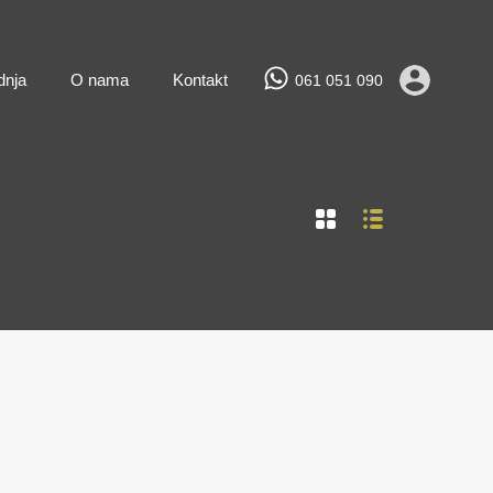
Prodaja
Najam
Novogradnja
O nama
Kontakt
dnja
O nama
Kontakt
061 051 090