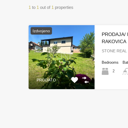
1
to
1
out of
1
properties
Izdvojeno
PRODAJA/ 
RAKOVICA
STONE REAL 
Bedrooms
Ba
2
PRODATO