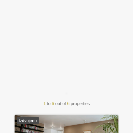
1
to
6
out of
6
properties
Izdvojeno