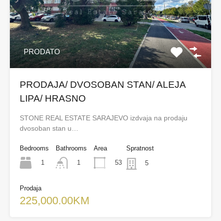
PRODATO
PRODAJA/ DVOSOBAN STAN/ ALEJA
LIPA/ HRASNO
STONE REAL ESTATE SARAJEVO izdvaja na prodaju
dvosoban stan u…
Bedrooms
Bathrooms
Area
Spratnost
1
53
1
5
Prodaja
225,000.00KM