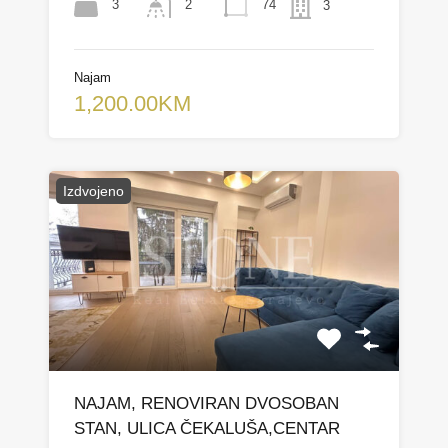
3
74
2
3
Najam
1,200.00KM
Izdvojeno
NAJAM, RENOVIRAN DVOSOBAN
STAN, ULICA ČEKALUŠA,CENTAR