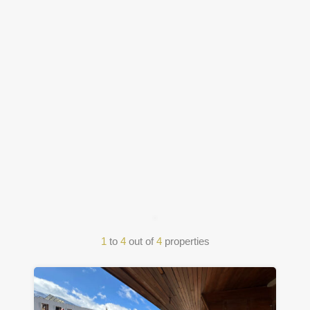
1
to
4
out of
4
properties