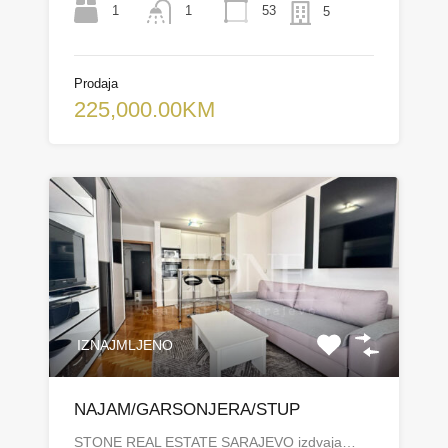
1
53
1
5
Prodaja
225,000.00KM
IZNAJMLJENO
NAJAM/GARSONJERA/STUP
STONE REAL ESTATE SARAJEVO izdvaja…