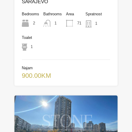
SARAJEVO
Bedrooms
Bathrooms
Area
Spratnost
2
71
1
1
Toalet
1
Najam
900.00KM