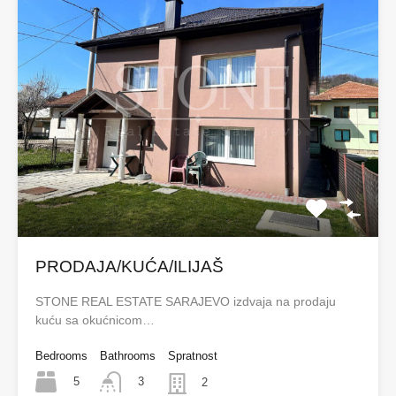
PRODAJA/KUĆA/ILIJAŠ
STONE REAL ESTATE SARAJEVO izdvaja na prodaju
kuću sa okućnicom…
Bedrooms
Bathrooms
Spratnost
5
3
2