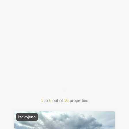
1
to
6
out of
16
properties
Izdvojeno