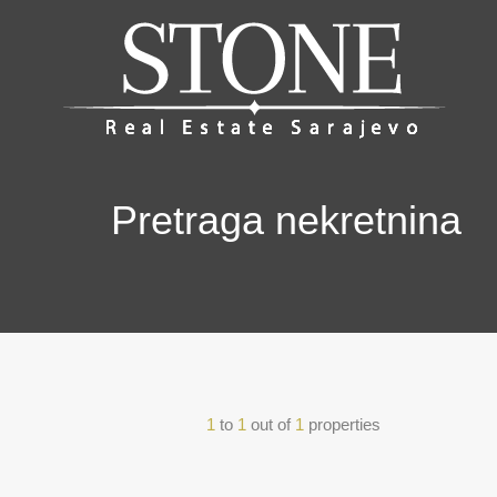
Pretraga nekretnina
1
to
1
out of
1
properties