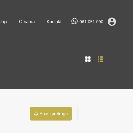
Prodaja
Najam
Novogradnja
O nama
Kontakt
dnja
O nama
Kontakt
061 051 090
Spasi pretragu