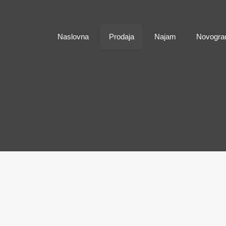
Naslovna
Naslovna
Prodaja
Najam
Novogra