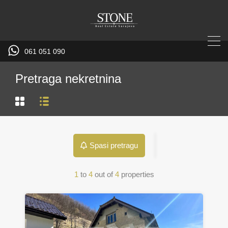
061 051 090
Pretraga nekretnina
Spasi pretragu
1
to
4
out of
4
properties