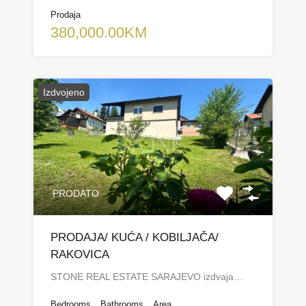
Prodaja
380,000.00KM
Izdvojeno
PRODATO
PRODAJA/ KUĆA / KOBILJAČA/
RAKOVICA
STONE REAL ESTATE SARAJEVO izdvaja…
Bedrooms
Bathrooms
Area